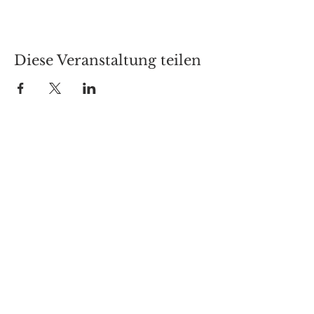
Diese Veranstaltung teilen
Besuche uns auf:
Café Schauwerk
Markt 2
03229 Altdöbern
Telefon: 035434/665960
E-Mail:
info@cafe-schauwerk.de