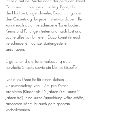
Ihr seid auf der Suche nach der perfekten Torte? 
Dann seid ihr hier genau richtig. Egal, ob für 
die Hochzeit, Jugendweihe, Einschulung oder 
den Geburtstag- für jeden ist etwas dabei.  Ihr 
könnt euch durch verschiedene Tortenböden, 
Krems und Füllungen testen und nach Lust und 
Laune alles kombinieren. Dazu könnt ihr euch 
verschiedene Hochzeitstortengestelle 
anschauen. 
Ergänzt wird die Tortenverkostung durch 
herzhafte Snacks sowie ein kleines Eisbuffet. 
Das alles könnt ihr für einen kleinen 
Unkostenbeitrag von 12 € pro Person 
probieren (Kinder bis 12 Jahren 6 €, unter 2 
Jahren frei). Eine kurze Anmeldung wäre schön, 
ansonsten könnt ihr auch gern spontan 
vorbeikommen.
⠀⠀⠀⠀⠀ ⁣⠀⠀⠀⠀⠀⠀