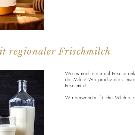
t regionaler Frischmilch
Wo es noch mehr auf Frische ank
der Milch! Wir produzieren unser
Frischmilch.
Wir verwenden frische Milch a